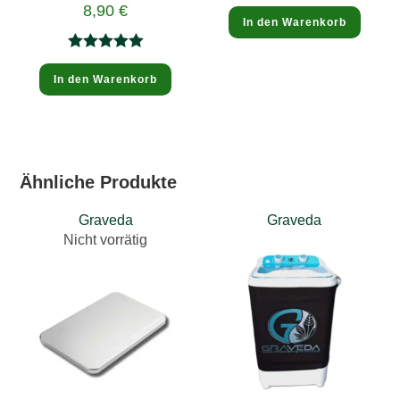
Aktueller
8,90
€
9,50 €
Preis
In den Warenkorb
ist:
8,90 €.
Bewertet
In den Warenkorb
mit
5.00
von 5
Ähnliche Produkte
Graveda
Graveda
Nicht vorrätig