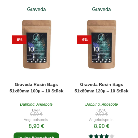
Graveda
Graveda
-6%
-6%
Graveda Rosin Bags
Graveda Rosin Bags
51x89mm 160µ – 10 Stück
51x89mm 120µ – 10 Stück
Dabbing
,
Angebote
Dabbing
,
Angebote
UVP:
UVP:
Ursprünglicher
Ursprünglicher
9,50
€
9,50
€
Preis
Preis
Angebotspreis:
Angebotspreis:
war:
war:
Aktueller
Aktueller
8,90
€
8,90
€
9,50 €
9,50 €
Preis
Preis
ist:
ist:
8,90 €.
8,90 €.
In den Warenkorb