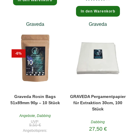
Bewertet
In den Warenkorb
mit
4.00
von 5
Graveda
Graveda
-6%
Graveda Rosin Bags
GRAVEDA Pergamentpapier
51x89mm 90µ – 10 Stück
für Extraktion 30cm, 100
Stück
Angebote
,
Dabbing
UVP:
Dabbing
Ursprünglicher
9,50
€
Preis
27,50
€
Angebotspreis:
war: