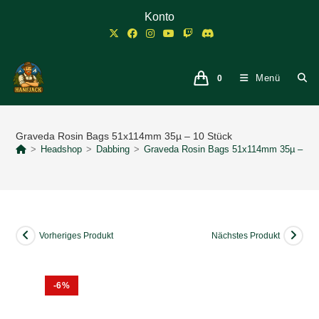
Zum
Konto
Inhalt
springen
Menü
0
Graveda Rosin Bags 51x114mm 35µ – 10 Stück
>
Headshop
>
Dabbing
>
Graveda Rosin Bags 51x114mm 35µ – 10
Vorheriges Produkt
Nächstes Produkt
-6%