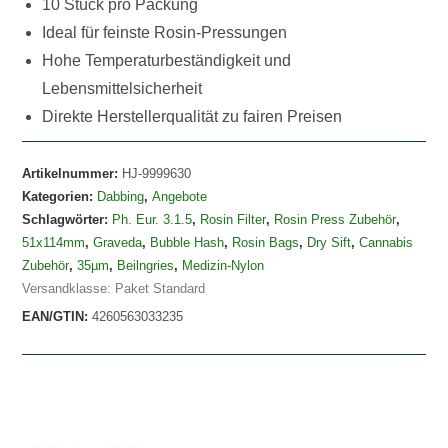
10 Stück pro Packung
Ideal für feinste Rosin-Pressungen
Hohe Temperaturbeständigkeit und
Lebensmittelsicherheit
Direkte Herstellerqualität zu fairen Preisen
Artikelnummer:
HJ-9999630
Kategorien:
Dabbing
,
Angebote
Schlagwörter:
Ph. Eur. 3.1.5
,
Rosin Filter
,
Rosin Press Zubehör
,
51x114mm
,
Graveda
,
Bubble Hash
,
Rosin Bags
,
Dry Sift
,
Cannabis
Zubehör
,
35µm
,
Beilngries
,
Medizin-Nylon
Versandklasse: Paket Standard
EAN/GTIN:
4260563033235