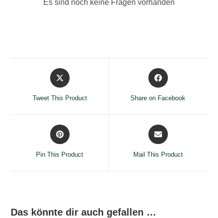
Es sind noch keine Fragen vorhanden
Opens
Opens
in
in
a
a
Tweet This Product
Share on Facebook
new
new
window
window
Opens
Opens
in
in
a
a
Pin This Product
Mail This Product
new
new
window
window
Das könnte dir auch gefallen …