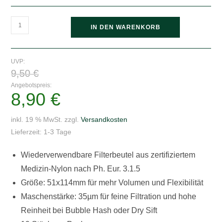
Graveda
IN DEN WARENKORB
Rosin
Bags
51x114mm
UVP:
Ursprünglicher
35µ
9,50
€
Preis
war:
-
Angebotspreis:
9,50 €
8,90
€
Aktueller
10
Preis
ist:
Stück
8,90 €.
inkl. 19 % MwSt.
zzgl.
Versandkosten
Menge
Lieferzeit:
1-3 Tage
Wiederverwendbare Filterbeutel aus zertifiziertem
Medizin-Nylon nach Ph. Eur. 3.1.5
Größe: 51x114mm für mehr Volumen und Flexibilität
Maschenstärke: 35µm für feine Filtration und hohe
Reinheit bei Bubble Hash oder Dry Sift