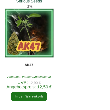
Serious Seeds
-3%
AK47
Angebote
,
Vermehrungsmaterial
Ursprünglicher
UVP:
12,90
€
Preis
Aktueller
Angebotspreis:
12,50
€
war:
Preis
12,90 €
ist:
12,50 €.
In den Warenkorb