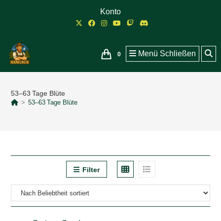
Zum
Konto
Inhalt
springen
Menü
Schließen
0
53–63 Tage Blüte
>
53–63 Tage Blüte
Filter