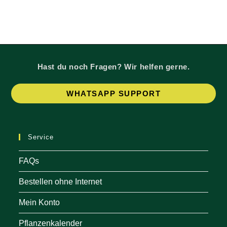
Hast du noch Fragen? Wir helfen gerne.
Op
WHATSAPP SUPPORT
in
a
ne
Service
tab
FAQs
Bestellen ohne Internet
Mein Konto
Pflanzenkalender